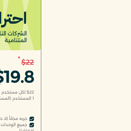
احترا
الشركات الن
المتنامية
*
$22
$19.8
$22 لكل مستخدم
1
المستخدم (المست
جربه مجاناً (لا 
جميع الوحدات ا
افتراضيًا