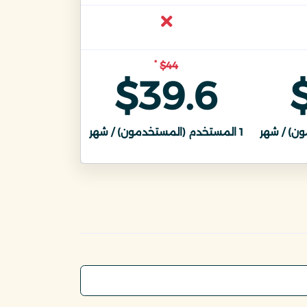
*
$44
$39.6
ن) / شهر
1
المستخدم (المستخدمون) / شهر