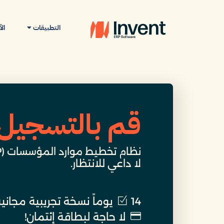
التطبيقات
ال
قم بالتسجيل 
نظام تخطيط موارد المؤسسات (ERP) المعتمد والجاهز.
لا داعي للانتظار.
14 يوماً نسخة تجريبية مجانية
لا حاجة لبطاقة إئتمان!