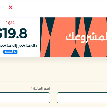
*
$22
$19.8
لمشروعك
1
المستخدم (المستخدمو
تم التحديد
اسم العائلة
*