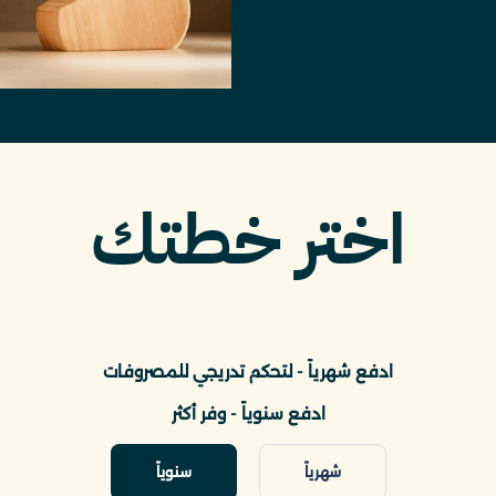
اختر خطتك
ادفع شهرياً - لتحكم تدريجي للمصروفات
ادفع سنوياً - وفر أكثر
شهرياً
سنوياً